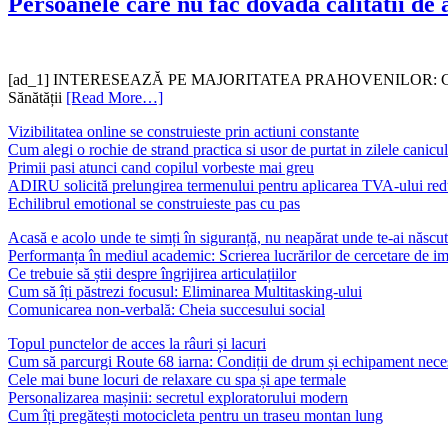
Persoanele care nu fac dovada calitatii de a
[ad_1] INTERESEAZĂ PE MAJORITATEA PRAHOVENILOR: Casa de Asigur
Sănătății
[Read More…]
Vizibilitatea online se construieste prin actiuni constante
Cum alegi o rochie de strand practica si usor de purtat in zilele canicu
Primii pasi atunci cand copilul vorbeste mai greu
ADIRU solicită prelungirea termenului pentru aplicarea TVA-ului redu
Echilibrul emotional se construieste pas cu pas
Acasă e acolo unde te simți în siguranță, nu neapărat unde te-ai născut
Performanța în mediul academic: Scrierea lucrărilor de cercetare de i
Ce trebuie să știi despre îngrijirea articulațiilor
Cum să îți păstrezi focusul: Eliminarea Multitasking-ului
Comunicarea non-verbală: Cheia succesului social
Topul punctelor de acces la râuri și lacuri
Cum să parcurgi Route 68 iarna: Condiții de drum și echipament nece
Cele mai bune locuri de relaxare cu spa și ape termale
Personalizarea mașinii: secretul exploratorului modern
Cum îți pregătești motocicleta pentru un traseu montan lung