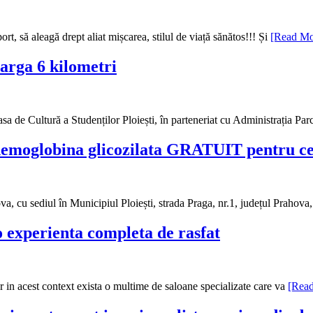
ort, să aleagă drept aliat mișcarea, stilul de viață sănătos!!! Și
[Read M
earga 6 kilometri
sa de Cultură a Studenților Ploiești, în parteneriat cu Administrația P
hemoglobina glicozilata GRATUIT pentru cei
sediul în Municipiul Ploiești, strada Praga, nr.1, județul Prahova, 
o experienta completa de rasfat
iar in acest context exista o multime de saloane specializate care va
[Rea