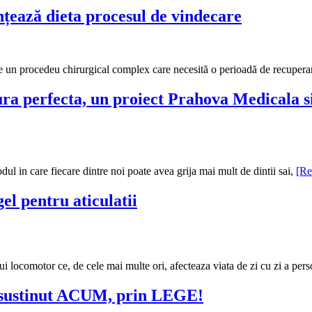
nțează dieta procesul de vindecare
te un procedeu chirurgical complex care necesită o perioadă de recupera
tura perfecta, un proiect Prahova Medical
dul in care fiecare dintre noi poate avea grija mai mult de dintii sai,
[R
el pentru aticulatii
lui locomotor ce, de cele mai multe ori, afecteaza viata de zi cu zi a per
si sustinut ACUM, prin LEGE!