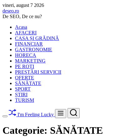
Skip
vineri, august 7 2026
to
deseo.ro
content
De SEO, De ce nu?
Acasa
AFACERI
CASA ȘI GRĂDINĂ
FINANCIAR
GASTRONOMIE
HORECA
MARKETING
PE ROȚI
PRESTĂRI SERVICII
OFERTE
SĂNĂTATE
SPORT
ȘTIRI
TURISM
Search
Menu
I'm Feeling Lucky
Switch
color
Categorie:
SĂNĂTATE
mode