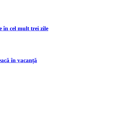
în cel mult trei zile
eacă în vacanță