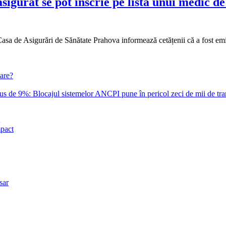
sigurat se pot inscrie pe lista unui medic de
ări de Sănătate Prahova informează cetățenii că a fost emis Ordi
lare?
s de 9%: Blocajul sistemelor ANCPI pune în pericol zeci de mii de tranz
mpact
sar