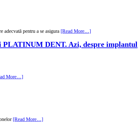
re adecvată pentru a se asigura
[Read More…]
a si PLATINUM DENT. Azi, despre implantul
ead More…]
sonelor
[Read More…]